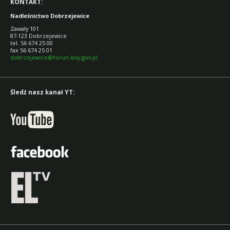
KONTAKT:
Nadleśnictwo Dobrzejewice
Zawały 101
87-123 Dobrzejewice
tel. 56 674 25 00
fax 56 674 25 01
dobrzejewice@torun.lasy.gov.pl
Śledź nasz kanał YT: