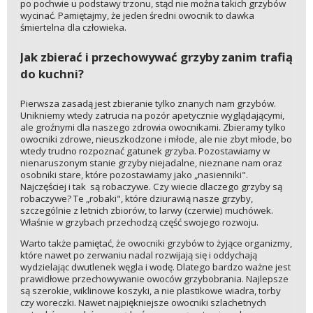
po pochwie u podstawy trzonu, stąd nie można takich grzybów
wycinać. Pamiętajmy, że jeden średni owocnik to dawka
śmiertelna dla człowieka.
Jak zbierać i przechowywać grzyby zanim trafią
do kuchni?
Pierwsza zasadą jest zbieranie tylko znanych nam grzybów.
Unikniemy wtedy zatrucia na pozór apetycznie wyglądającymi,
ale groźnymi dla naszego zdrowia owocnikami. Zbieramy tylko
owocniki zdrowe, nieuszkodzone i młode, ale nie zbyt młode, bo
wtedy trudno rozpoznać gatunek grzyba. Pozostawiamy w
nienaruszonym stanie grzyby niejadalne, nieznane nam oraz
osobniki stare, które pozostawiamy jako „nasienniki".
Najczęściej i tak są robaczywe. Czy wiecie dlaczego grzyby są
robaczywe? Te „robaki", które dziurawią nasze grzyby,
szczególnie z letnich zbiorów, to larwy (czerwie) muchówek.
Właśnie w grzybach przechodzą część swojego rozwoju.
Warto także pamiętać, że owocniki grzybów to żyjące organizmy,
które nawet po zerwaniu nadal rozwijają się i oddychają
wydzielając dwutlenek węgla i wodę. Dlatego bardzo ważne jest
prawidłowe przechowywanie owoców grzybobrania. Najlepsze
są szerokie, wiklinowe koszyki, a nie plastikowe wiadra, torby
czy woreczki. Nawet najpiękniejsze owocniki szlachetnych