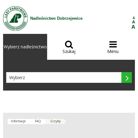
Przejdź do treści
A
Nadleśnictwo Dobrzejewice
A
A


Wybierz nadleśnictwo
Szukaj
Menu

Informacje
FAQ
Grzyby