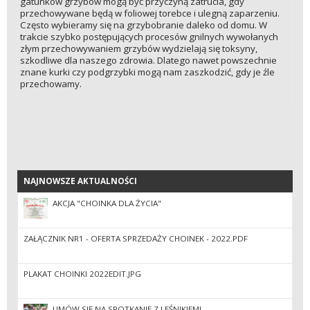
gatunków grzybów mogą być przyczyną zatrucia, gdy
przechowywane będą w foliowej torebce i ulegną zaparzeniu.
Często wybieramy się na grzybobranie daleko od domu. W
trakcie szybko postępujących procesów gnilnych wywołanych
złym przechowywaniem grzybów wydzielają się toksyny,
szkodliwe dla naszego zdrowia. Dlatego nawet powszechnie
znane kurki czy podgrzybki mogą nam zaszkodzić, gdy je źle
przechowamy.
NAJNOWSZE AKTUALNOŚCI
NAJNOWSZE AKTUALNOŚCI
AKCJA "CHOINKA DLA ŻYCIA"
ZAŁĄCZNIK NR1 - OFERTA SPRZEDAŻY CHOINEK - 2022.PDF
PLAKAT CHOINKI 2022EDIT.JPG
UMÓW SIĘ NA SPOTKANIE Z LEŚNIKIEM!