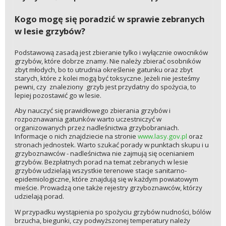
Kogo mogę się poradzić w sprawie zebranych
w lesie grzybów?
Podstawową zasadą jest zbieranie tylko i wyłącznie owocników
grzybów, które dobrze znamy. Nie należy zbierać osobników
zbyt młodych, bo to utrudnia określenie gatunku oraz zbyt
starych, które z kolei mogą być toksyczne. Jeżeli nie jesteśmy
pewni, czy znaleziony grzyb jest przydatny do spożycia, to
lepiej pozostawić go w lesie.
Aby nauczyć się prawidłowego zbierania grzybów i
rozpoznawania gatunków warto uczestniczyć w
organizowanych przez nadleśnictwa grzybobraniach.
Informacje o nich znajdziecie na stronie
www.lasy.gov.pl
oraz
stronach jednostek. Warto szukać porady w punktach skupu i u
grzyboznawców - nadleśnictwa nie zajmują się ocenianiem
grzybów. Bezpłatnych porad na temat zebranych w lesie
grzybów udzielają wszystkie terenowe stacje sanitarno-
epidemiologiczne, które znajdują się w każdym powiatowym
mieście. Prowadzą one także rejestry grzyboznawców, którzy
udzielają porad.
W przypadku wystąpienia po spożyciu grzybów nudności, bólów
brzucha, biegunki, czy podwyższonej temperatury należy