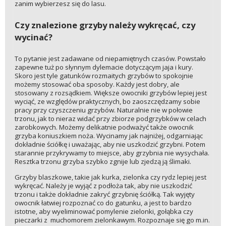
zanim wybierzesz się do lasu.
Czy znalezione grzyby należy wykręcać, czy
wycinać?
To pytanie jest zadawane od niepamiętnych czasów. Powstało
zapewne tuż po słynnym dylemacie dotyczącym jaja i kury.
Skoro jest tyle gatunków rozmaitych grzybów to spokojnie
możemy stosować oba sposoby. Każdy jest dobry, ale
stosowany z rozsądkiem. Większe owocniki grzybów lepiej jest
wyciąć, ze względów praktycznych, bo zaoszczędzamy sobie
pracy przy czyszczeniu grzybów. Naturalnie nie w połowie
trzonu, jak to nieraz widać przy zbiorze podgrzybków w celach
zarobkowych. Możemy delikatnie podważyć także owocnik
grzyba koniuszkiem noża. Wycinamy jak najniżej, odgarniając
dokładnie ściółkę i uważając, aby nie uszkodzić grzybni. Potem
starannie przykrywamy to miejsce, aby grzybnia nie wysychała.
Resztka trzonu grzyba szybko zgnije lub zjedzą ją ślimaki.
Grzyby blaszkowe, takie jak kurka, zielonka czy rydz lepiej jest
wykręcać. Należy je wyjąć z podłoża tak, aby nie uszkodzić
trzonu i także dokładnie zakryć grzybnię ściółką. Tak wyjęty
owocnik łatwiej rozpoznać co do gatunku, a jest to bardzo
istotne, aby wyeliminować pomylenie zielonki, gołąbka czy
pieczarki z muchomorem zielonkawym. Rozpoznaje się go m.in.