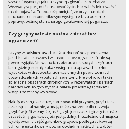
wywołać wymioty i jak najszybciej zgłosić się do lekarza.
Wezwany w porę może uratować życie. Nie należy lekceważyć
takich objawów. Trzeba też pamiętać, że przy zatruciach
muchomorem sromotnikowym występuje faza pozornej
poprawy, później stan chorego gwałtownie się pogarsza.
Czy grzyby w lesie można zbierać bez
ograniczeń?
Grzyby w polskich lasach można zbierać bez ponoszenia
jakichkolwiek kosztów i w zasadzie bez ograniczeń, ale są
pewne wyjątki. Nie wolno ich zbierać w niektórych częściach
lasu, gdzie jest stały zakaz wstępu: na uprawach do 4m
wysokości, w drzewostanach nasiennych i powierzchniach
doświadczalnych, w ostojach zwierzyny. Nie wolno ich także
zbierać na obszarach chronionych: w rezerwatach i parkach
narodowych. Rygorystycznie należy przestrzegać zakazu
wstępu na tereny wojskowe.
Należy oszczędzać duże, stare owocniki grzybów, gdyż nie są
atrakcyjne kulinarnie, a mają duże znaczenie dla rozwoju
grzybów. Jeśli wiemy, że jakiś grzyb jest rzadki i ginący to także
oszczędźmy go, nawet jeśli jest jadalny. Niezależnie od miejsca
występowania część gatunków grzybów podlega całkowitej
ochronie gatunkowej – poznaj dokładnie listę tych grzybów