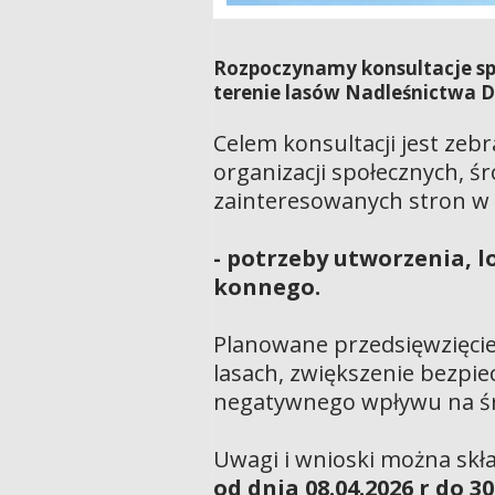
Rozpoczynamy konsultacje sp
terenie lasów Nadleśnictwa D
Celem konsultacji jest zeb
organizacji społecznych, ś
zainteresowanych stron w 
- potrzeby utworzenia, l
konnego.
Planowane przedsięwzięci
lasach, zwiększenie bezpi
negatywnego wpływu na śr
Uwagi i wnioski można skła
od dnia 08.04.2026 r do 30