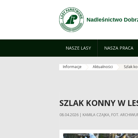
Przejdź do treści
Nadleśnictwo Dobr
NASZE LASY
NASZA PRACA
Informacje
Aktualności
Szlak ko
SZLAK KONNY W LES
08.04.2026 | KAMILA CZAJKA, FOT. ARCHIWU