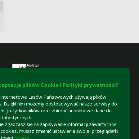
ceptacja plików Cookie i Polityki prywatności?
 internetowe Lasów Państwowych używają plików
s. Dzięki nim możemy dostosowywać nasze serwisy do
encji użytkowników oraz zbierać anonimowe dane do
statystycznych.
Certyfikaty gospodarki leśnej:
 nie zgadzasz się na zapisywanie informacji zawartych w
-
certyfikat FSC®
h cookies, musisz zmienić ustawienia swojej przeglądarki
etowej.
Więcej
-
certyfikat PEFC