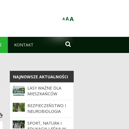
A
A
A

E
KONTAKT
NAJNOWSZE AKTUALNOŚCI
NAJNOWSZE AKTUALNOŚCI
LASY WAŻNE DLA
MIESZKAŃCÓW
TORUNIA
BEZPIECZEŃSTWO I
NEUROBIOLOGIA
GĘSTWINY
SPORT, NATURA I
EDUKACJA LEŚNA W