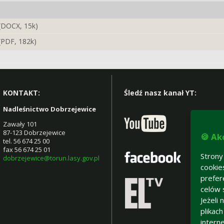
 (DOCX, 15k)
(PDF, 182k)
KONTAKT:
Śledź nasz kanał YT:
Nadleśnictwo Dobrzejewice
Zawały 101
87-123 Dobrzejewice
🍪 Ak
tel. 56 674 25 00
fax 56 674 25 01
Strony
dobrzejewice@torun.lasy.gov.pl
cookie
prefer
celów 
Jeżeli
plikac
intern