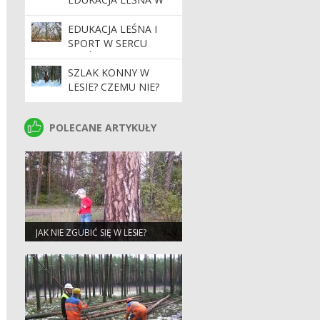
SAMYM SERCU
TORUNIA!
EDUKACJA LEŚNA I
SPORT W SERCU
LASÓW
SPOŁECZNYCH
SZLAK KONNY W
LESIE? CZEMU NIE?
POLECANE ARTYKUŁY
POLECANE ARTYKUŁY
JAK NIE ZGUBIĆ SIĘ W LESIE?