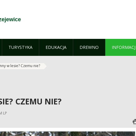
zejewice
TURYSTYKA
EDUKACJA
DREWNO
INFORMACJ
nny w lesie? Czemu nie?
IE? CZEMU NIE?
M LP