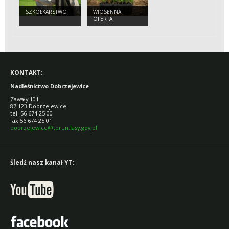
SZKÓŁKARSTWO
WIOSENNA
OFERTA
SADZONEK!
KONTAKT:
Nadleśnictwo Dobrzejewice
Zawały 101
87-123 Dobrzejewice
tel. 56 674 25 00
fax 56 674 25 01
dobrzejewice@torun.lasy.gov.pl
Śledź nasz kanał YT: