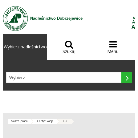
Przejdź do treści
A
Nadleśnictwo Dobrzejewice
A
A


Wybierz nadleśnictwo
Szukaj
Menu

Nasza praca
Cartyfikacja
FSC