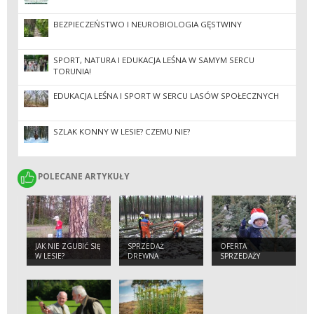
BEZPIECZEŃSTWO I NEUROBIOLOGIA GĘSTWINY
SPORT, NATURA I EDUKACJA LEŚNA W SAMYM SERCU
TORUNIA!
EDUKACJA LEŚNA I SPORT W SERCU LASÓW SPOŁECZNYCH
SZLAK KONNY W LESIE? CZEMU NIE?
POLECANE ARTYKUŁY
POLECANE ARTYKUŁY
JAK NIE ZGUBIĆ SIĘ
SPRZEDAŻ
OFERTA
W LESIE?
DREWNA
SPRZEDAŻY
CHOINEK 2025